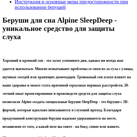
Инструкция и основные меры предосторожности при
использовании берушей
Беруши для сна Alpine SleepDeep -
уникальное средство для защиты
слуха
Хороший и крепкий сон - это залог успешного дня, однако ни всегда нам
удается выспаться. Многие испытывают проблемы со сном из-за гула с улицы,
шумных соседей или храпящих домочадцев. Тревожный сон плохо влияет на
наше здоровье и может стать причиной серьезных нервных расстройств. 20-
летний опыт проектирования и производств средств для защиты слуха
позволили Alpine создать специальные беруши SleepDeep - это беруши с 3D-
формой, которые идеально вписываются в слуховой проход. Благодаря
продуманной конструкции беруши надежно удерживаются на месте,
независимо от того, а какой позе вы спите - на боку, спине или животе.