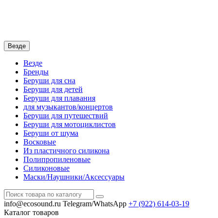
Везде
Везде
Бренды
Беруши для сна
Беруши для детей
Беруши для плавания
для музыкантов/концертов
Беруши для путешествий
Беруши для мотоциклистов
Беруши от шума
Восковые
Из пластичного силикона
Полипропиленовые
Силиконовые
Маски/Наушники/Аксессуары
info@ecosound.ru
Telegram/WhatsApp
+7 (922)
614-03-19
Каталог
товаров