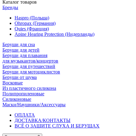
Каталог
товаров
Бренды
Haspro (Польша)
Ohropax (Германия)
Quies (Франция)
Apine Hearing Protection (Нидерланды)
Беруши для сна
Беруши для детей
Беруши для плавания
для музыкантов/концертов
Беруши для путешествий
Беруши для мотоциклистов
Беруши от шума
Восковые
Из пластичного силикона
Полипропиленовые
Силиконовые
Маски/Наушники/Аксессуары
ОПЛАТА
ДОСТАВКА/КОНТАКТЫ
ВСЁ О ЗАЩИТЕ СЛУХА И БЕРУШАХ