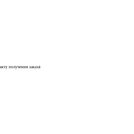
а
кту получения заказ