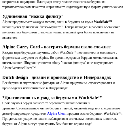
неприятные ощущения. Благодаря теплу человеческого тела беруши из
термопластика размягчаются и принимают индивидуальную форму ушного канала.
Удлиненная "ножка-фильтр"
Alpine продумывает каждую мелочь, так и в берушах от шума
WorkSafe™
используется удлиненная "ножка-фильтр". Теперь находясь в рабочей обстановке
пользоваться берушами стало еще легше, а черный цвет более практичен и не
выцветает.
Alpine Carry Cord - потерять беруши стало сложнее
Каждая пара беруш для шумных работ WorkSafe™ поставляется в комплекте с
фирменным шнурком от Alpine. Во время перерывов беруши можно оставлять
висеть на шее. Шнурок цепляется сбоку "ножки-фильтра" и не закупоривает
AlpineAcousticFilters™.
Dutch design - дизайн и производство в Нидерландах
Все беруши и акустические фильтры от Alpine придуманы, спроектированы и
производятся исключительно в Нидерландах.
*Долговечность и уход за берушами
WorkSafe™
Срок службы беруш зависит от бережности использования и
хранения.Своевременное мытье беруш в теплой, мыльной воде или специальным
дезинфицирующим средством
Alpine Clean
продлит жизнь берушам
WorkSafe™
.
При должном уходе, по нашим наблюдениям и отзывам постоянных клиентов,
беруши от Alpine могут прослужить Вам больше одного года!