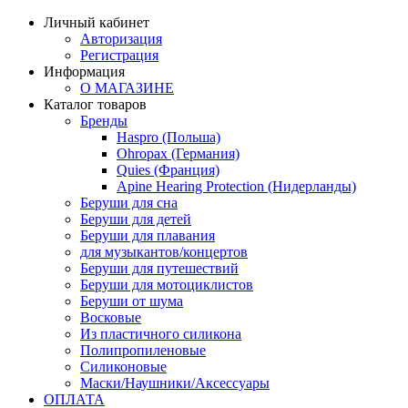
Личный кабинет
Авторизация
Регистрация
Информация
О МАГАЗИНЕ
Каталог товаров
Бренды
Haspro (Польша)
Ohropax (Германия)
Quies (Франция)
Apine Hearing Protection (Нидерланды)
Беруши для сна
Беруши для детей
Беруши для плавания
для музыкантов/концертов
Беруши для путешествий
Беруши для мотоциклистов
Беруши от шума
Восковые
Из пластичного силикона
Полипропиленовые
Силиконовые
Маски/Наушники/Аксессуары
ОПЛАТА