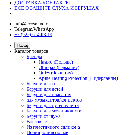
ДОСТАВКА/КОНТАКТЫ
ВСЁ О ЗАЩИТЕ СЛУХА И БЕРУШАХ
info@ecosound.ru
Telegram/WhatsApp
+7 (922) 614-03-19
Назад
Каталог товаров
Бренды
Haspro (Польша)
Ohropax (Германия)
Quies (Франция)
Apine Hearing Protection (Нидерланды)
Беруши для сна
Беруши для детей
Беруши для плавания
для музыкантов/концертов
Беруши для путешествий
Беруши для мотоциклистов
Беруши от шума
Восковые
Из пластичного силикона
Полипропиленовые