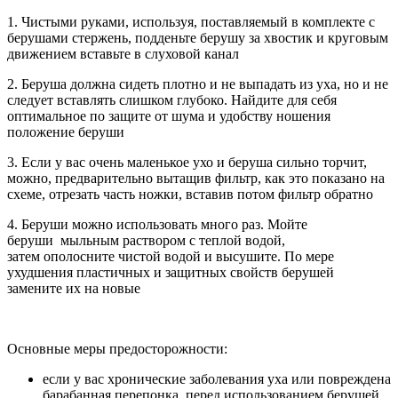
1. Чиcтыми руками, используя, поставляемый в комплекте с
берушами стержень, подденьте берушу за хвостик и круговым
движением вставьте в слуховой канал
2. Беруша должна сидеть плотно и не выпадать из уха, но и не
следует вставлять слишком глубоко. Найдите для себя
оптимальное по защите от шума и удобству ношения
положение беруши
3. Если у вас очень маленькое ухо и беруша сильно торчит,
можно, предварительно вытащив фильтр, как это показано на
схеме, отрезать часть ножки, вставив потом фильтр обратно
4. Беруши можно использовать много раз. Мойте
беруши мыльным раствором с теплой водой,
затем ополосните чистой водой и высушите. По мере
ухудшения пластичных и защитных свойств берушей
замените их на новые
Основные меры предосторожности:
если у вас хронические заболевания уха или повреждена
барабанная перепонка, перед использованием берушей