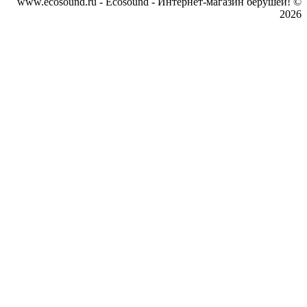
www.ecosound.ru - Ecosound - Интернет-магазин берушей! ©
2026