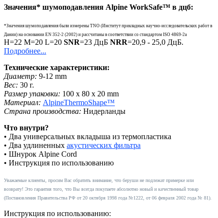
Значения* шумоподавления Alpine
WorkSafe™
в дцб:
*Значения шумоподавления были измерены TNO (Институт прикладных научно-исследовательских работ в
Дании) на основании EN 352-2 (2002) и рассчитаны в соответствии со стандартом ISO 4869-2a
H=22 M=20 L=20
SNR
=23 ДцБ
NRR
=20,9 - 25,0 ДцБ.
Подробнее...
Технические характеристики:
Диаметр:
9-12 mm
Вес:
30 г.
Размер упаковки:
100 x 80 x 20 mm
Материал:
AlpineThermoShape™
Страна производства:
Нидерланды
Что внутри?
• Два универсальных вкладыша из термопластика
• Два удлиненных
акустических фильтра
• Шнурок Alpine Cord
• Инструкция по использованию
Уважаемые клиенты, просим Вас обратить внимание, что беруши не подлежат примерке или
возврату! Это гарантия того, что Вы всегда покупаете абсолютно новый и качественный товар
(Постановления Правительства РФ от 20 октября 1998 года №1222, от 06 февраля 2002 года № 81).
Инструкция по использованию: