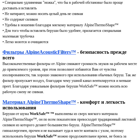
• Специально удлиненная "ножка", что бы в рабочей обстановке было проще
доставать и вставлять
• Не натирают, можно носить целый день не снимая
• Не содержат силикон
• Удобны в ношении благодаря мягкому материалу AlpineThermoShape™
• Для того чтобы вставлять беруши было удобнее, прилагается специальная
маленькая трубочка
• Легко моются и очищаются
Фильтры AlpineAcousticFilters™
- безопасность прежде
всего
Высококачественные фильтры от Alpine снижают громкость звуков на рабочем месте
до приемлемого уровня, при этом позволяют избавится Вам от чувства
изолированности, так хорошо знакомого при использовании обычных беруш. Так же
фильтр пропускает воздух, благодаря чему ушной канал вентилируется и меньше
преет. Благодаря уникальным фильтрам беруши WorkSafe™ можно носить всю
рабочую смену не снимая.
Материал AlpineThermoShape™
- комфорт и легкость
использования
Беруши от шума
WorkSafe™
™
выполнены из сверх мягкого материала
AlpineThermoShape™, он по всем показателям превосходит традиционный листовой
силикон из которого делают большинство беруш. AlpineThermoShape™
гипоаллергенен, прочен и не вызывает зуда в месте контакта с ухом, поэтому
использовать беруши
WorkSafe™
можно продолжительное время, не боясь за