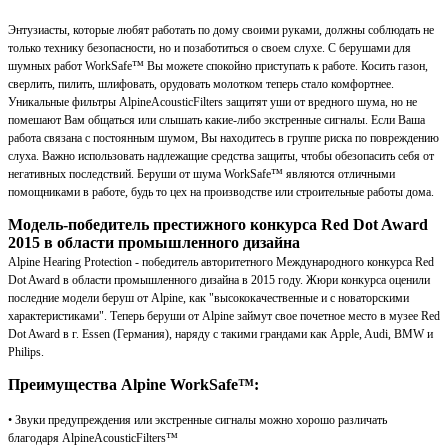
Энтузиасты, которые любят работать по дому своими руками, должны соблюдать не
только технику безопасности, но и позаботиться о своем слухе. С берушами для
шумных работ WorkSafe™ Вы можете спокойно приступать к работе. Косить газон,
сверлить, пилить, шлифовать, орудовать молотком теперь стало комфортнее.
Уникальные фильтры AlpineAcousticFilters защитят уши от вредного шума, но не
помешают Вам общаться или слышать какие-либо экстренные сигналы. Если Ваша
работа связана с постоянным шумом, Вы находитесь в группе риска по повреждению
слуха. Важно использовать надлежащие средства защиты, чтобы обезопасить себя от
негативных последствий. Беруши от шума WorkSafe™ являются отличными
помощниками в работе, будь то цех на производстве или строительные работы дома.
Модель-победитель престижного конкурса Red Dot Award
2015 в области промышленного дизайна
Alpine Hearing Protection - победитель авторитетного Международного конкурса Red
Dot Award в области промышленного дизайна в 2015 году. Жюри конкурса оценили
последние модели беруш от Alpine, как "высококачественные и с новаторскими
характеристиками". Теперь беруши от Alpine займут свое почетное место в музее Red
Dot Award в г. Essen (Германия), наряду с такими грандами как Apple, Audi, BMW и
Philips.
Преимущества Alpine WorkSafe™:
• Звуки предупреждения или экстренные сигналы можно хорошо различать
благодаря AlpineAcousticFilters™