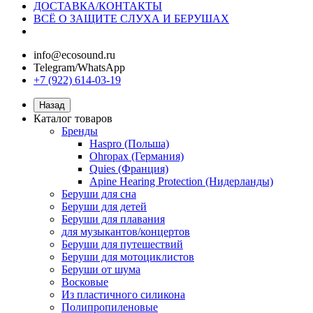
ДОСТАВКА/КОНТАКТЫ
ВСЁ О ЗАЩИТЕ СЛУХА И БЕРУШАХ
info@ecosound.ru
Telegram/WhatsApp
+7 (922) 614-03-19
Назад
Каталог товаров
Бренды
Haspro (Польша)
Ohropax (Германия)
Quies (Франция)
Apine Hearing Protection (Нидерланды)
Беруши для сна
Беруши для детей
Беруши для плавания
для музыкантов/концертов
Беруши для путешествий
Беруши для мотоциклистов
Беруши от шума
Восковые
Из пластичного силикона
Полипропиленовые