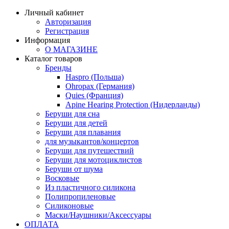
Личный кабинет
Авторизация
Регистрация
Информация
О МАГАЗИНЕ
Каталог товаров
Бренды
Haspro (Польша)
Ohropax (Германия)
Quies (Франция)
Apine Hearing Protection (Нидерланды)
Беруши для сна
Беруши для детей
Беруши для плавания
для музыкантов/концертов
Беруши для путешествий
Беруши для мотоциклистов
Беруши от шума
Восковые
Из пластичного силикона
Полипропиленовые
Силиконовые
Маски/Наушники/Аксессуары
ОПЛАТА