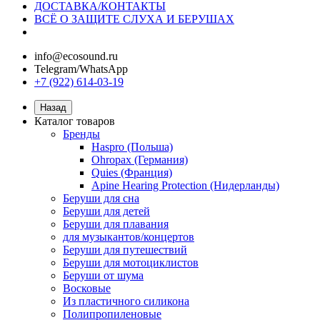
ДОСТАВКА/КОНТАКТЫ
ВСЁ О ЗАЩИТЕ СЛУХА И БЕРУШАХ
info@ecosound.ru
Telegram/WhatsApp
+7 (922) 614-03-19
Назад
Каталог товаров
Бренды
Haspro (Польша)
Ohropax (Германия)
Quies (Франция)
Apine Hearing Protection (Нидерланды)
Беруши для сна
Беруши для детей
Беруши для плавания
для музыкантов/концертов
Беруши для путешествий
Беруши для мотоциклистов
Беруши от шума
Восковые
Из пластичного силикона
Полипропиленовые