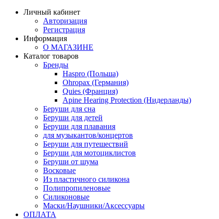
Личный кабинет
Авторизация
Регистрация
Информация
О МАГАЗИНЕ
Каталог товаров
Бренды
Haspro (Польша)
Ohropax (Германия)
Quies (Франция)
Apine Hearing Protection (Нидерланды)
Беруши для сна
Беруши для детей
Беруши для плавания
для музыкантов/концертов
Беруши для путешествий
Беруши для мотоциклистов
Беруши от шума
Восковые
Из пластичного силикона
Полипропиленовые
Силиконовые
Маски/Наушники/Аксессуары
ОПЛАТА