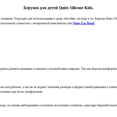
Беруши для детей Quies Silicone Kids.
силикона. Подходят для использования в душе, бассейне, на море и тп. Беруши Quies S
использовать совместно с неопреновой повязкой на уши
Quies Ear Band
.
ратно размять пальцами и замазать слуховой канал снаружи. Так как беруши комфортны
ый вы или ребенок, а так же не играют значения размеры и форма ушной раковины и ушн
льзование еще более комфортным.
оде, по нашим наблюдениям и отзывам постоянных клиентов, одна пара берушей может 