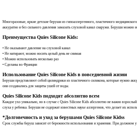
Многоразовые, яркие детские беруши из гипоаллергенного, пластичного медицинского 
аккуратно и без сильного давления замазать слуховой канал снаружи. Беруши можно 
Преимущества Quies Silicone Kids:
• Не оказывают давление на слуховой канал
• Не натирают, можно носить целый день не снимая
• Можно использовать несколько раз
• Сделаны во Франции
Использование Quies Silicone Kids в повседневной жизни
Беруши представляют собой цилиндрики из пластичного силикона, которые нужно акку
они создавались для защиты ушей от воды.
Quies Silicone Kids подходят абсолютно всем
Каждое ухо уникально, но в случае с Quies Silicone Kids абсолютно не важно взросл
слуха у ребенка. Беруши не содержат известных науке аллергенов, что делает их испо
*Долговечность и уход за берушами
Quies Silicone Kidss
Срок службы беруш зависит от бережности использования и хранения. При должном ух