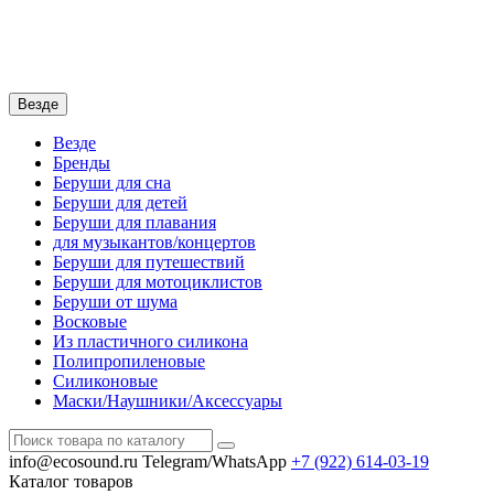
Везде
Везде
Бренды
Беруши для сна
Беруши для детей
Беруши для плавания
для музыкантов/концертов
Беруши для путешествий
Беруши для мотоциклистов
Беруши от шума
Восковые
Из пластичного силикона
Полипропиленовые
Силиконовые
Маски/Наушники/Аксессуары
info@ecosound.ru
Telegram/WhatsApp
+7 (922)
614-03-19
Каталог
товаров