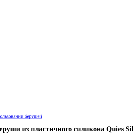
пользовании берушей
еруши из пластичного силикона Quies Sil